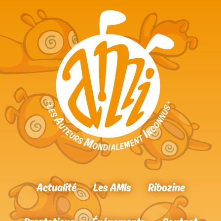
Actualité
Les AMIs
Ribozine