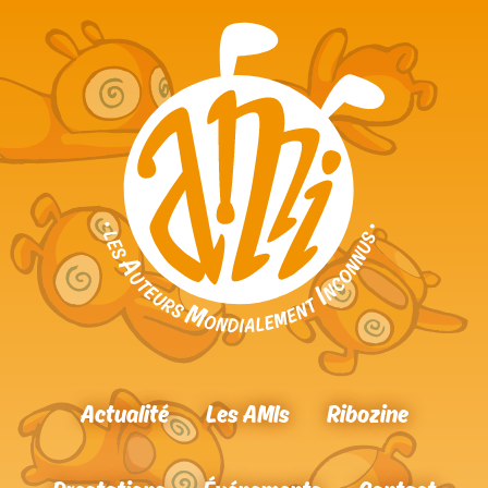
Actualité
Les AMIs
Ribozine